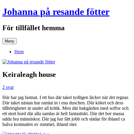
Hoppa
Johanna på resande fötter
till
innehåll
För tillfället hemma
Meny
Hem
Keiraleagh house
2 svar
Här har jag fastnat. I ett hus där taket tydligen läcker när det regnar.
Där taket nästan har ramlat in i ena duschen. Där köket och dess
tillhörigheter är under all kritik. Men där bakgården med soffor och
ett stort bord där alla samlas är helt fantastiskt. Där det bor massa
udda bra människor. Där jag har fått jobb och städar för ibland ca
halva kostnaden av rummet, ibland mer.