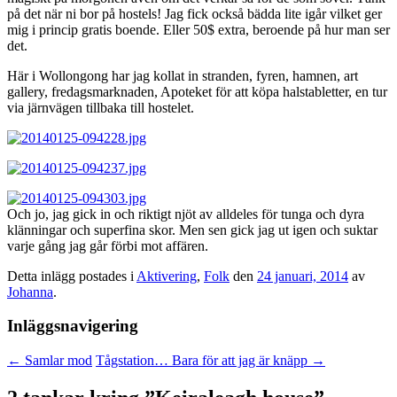
på det när ni bor på hostels! Jag fick också bädda lite igår vilket ger
mig i princip gratis boende. Eller 50$ extra, beroende på hur man ser
det.
Här i Wollongong har jag kollat in stranden, fyren, hamnen, art
gallery, fredagsmarknaden, Apoteket för att köpa halstabletter, en tur
via järnvägen tillbaka till hostelet.
Och jo, jag gick in och riktigt njöt av alldeles för tunga och dyra
klänningar och superfina skor. Men sen gick jag ut igen och suktar
varje gång jag går förbi mot affären.
Detta inlägg postades i
Aktivering
,
Folk
den
24 januari, 2014
av
Johanna
.
Inläggsnavigering
←
Samlar mod
Tågstation… Bara för att jag är knäpp
→