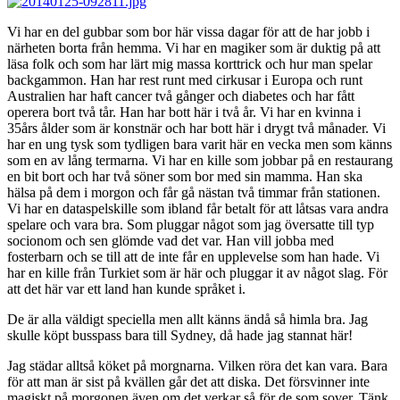
Vi har en del gubbar som bor här vissa dagar för att de har jobb i
närheten borta från hemma. Vi har en magiker som är duktig på att
läsa folk och som har lärt mig massa korttrick och hur man spelar
backgammon. Han har rest runt med cirkusar i Europa och runt
Australien har haft cancer två gånger och diabetes och har fått
operera bort två tår. Han har bott här i två år. Vi har en kvinna i
35års ålder som är konstnär och har bott här i drygt två månader. Vi
har en ung tysk som tydligen bara varit här en vecka men som känns
som en av lång termarna. Vi har en kille som jobbar på en restaurang
en bit bort och har två söner som bor med sin mamma. Han ska
hälsa på dem i morgon och får gå nästan två timmar från stationen.
Vi har en dataspelskille som ibland får betalt för att låtsas vara andra
spelare och vara bra. Som pluggar något som jag översatte till typ
socionom och sen glömde vad det var. Han vill jobba med
fosterbarn och se till att de inte får en upplevelse som han hade. Vi
har en kille från Turkiet som är här och pluggar it av något slag. För
att det här var ett land han kunde språket i.
De är alla väldigt speciella men allt känns ändå så himla bra. Jag
skulle köpt busspass bara till Sydney, då hade jag stannat här!
Jag städar alltså köket på morgnarna. Vilken röra det kan vara. Bara
för att man är sist på kvällen går det att diska. Det försvinner inte
magiskt på morgonen även om det verkar så för de som sover. Tänk