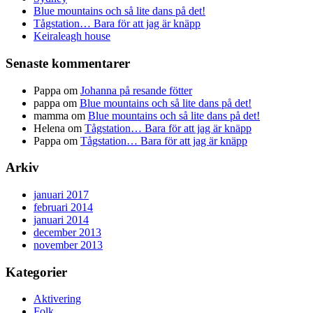
Blue mountains och så lite dans på det!
Tågstation… Bara för att jag är knäpp
Keiraleagh house
Senaste kommentarer
Pappa
om
Johanna på resande fötter
pappa
om
Blue mountains och så lite dans på det!
mamma
om
Blue mountains och så lite dans på det!
Helena
om
Tågstation… Bara för att jag är knäpp
Pappa
om
Tågstation… Bara för att jag är knäpp
Arkiv
januari 2017
februari 2014
januari 2014
december 2013
november 2013
Kategorier
Aktivering
Folk