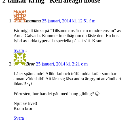
2 tankar kring ”
Keiraleagh house
”
mamma
25 januari, 2014 kl. 12:51 f m
Får mig att tänka på ”Tillsammans är man mindre ensam” av
Anna Galvada. Kommer inte ihåg om du läste den. En bok
fylld av udda typer alla speciella på sitt sätt. Kram
Svara
↓
Bror
25 januari, 2014 kl. 2:21 e m
Låter spännande! Alltid kul och träffa udda kufar som har
annan världsbild! Att lära sig läsa andra är grymt användbart
ibland! 🙂
Förresten, hur har det gått med hang gliding? 😉
Njut av livet!
Kram bror
Svara
↓