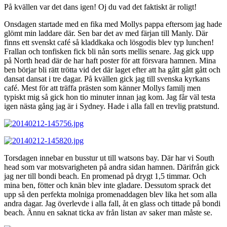
På kvällen var det dans igen! Oj du vad det faktiskt är roligt!
Onsdagen startade med en fika med Mollys pappa eftersom jag hade
glömt min laddare där. Sen bar det av med färjan till Manly. Där
finns ett svenskt café så kladdkaka och lösgodis blev typ lunchen!
Frallan och tonfisken fick bli nån sorts mellis senare. Jag gick upp
på North head där de har haft poster för att försvara hamnen. Mina
ben börjar bli rätt trötta vid det där laget efter att ha gått gått gått och
dansat dansat i tre dagar. På kvällen gick jag till svenska kyrkans
café. Mest för att träffa prästen som känner Mollys familj men
typiskt mig så gick hon tio minuter innan jag kom. Jag får väl testa
igen nästa gång jag är i Sydney. Hade i alla fall en trevlig pratstund.
Torsdagen innebar en busstur ut till watsons bay. Där har vi South
head som var motsvarigheten på andra sidan hamnen. Därifrån gick
jag ner till bondi beach. En promenad på drygt 1,5 timmar. Och
mina ben, fötter och knän blev inte gladare. Dessutom sprack det
upp så den perfekta molniga promenaddagen blev lika het som alla
andra dagar. Jag överlevde i alla fall, åt en glass och tittade på bondi
beach. Ännu en saknat ticka av från listan av saker man måste se.