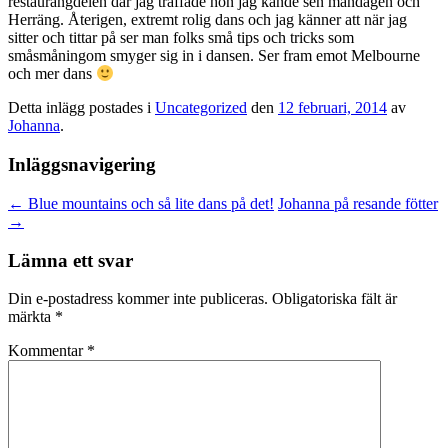
restaurangdelen där jag träffade hon jag kände sen måndagen och
Herräng. Återigen, extremt rolig dans och jag känner att när jag
sitter och tittar på ser man folks små tips och tricks som
småsmåningom smyger sig in i dansen. Ser fram emot Melbourne
och mer dans
Detta inlägg postades i
Uncategorized
den
12 februari, 2014
av
Johanna
.
Inläggsnavigering
←
Blue mountains och så lite dans på det!
Johanna på resande fötter
→
Lämna ett svar
Din e-postadress kommer inte publiceras.
Obligatoriska fält är
märkta
*
Kommentar
*