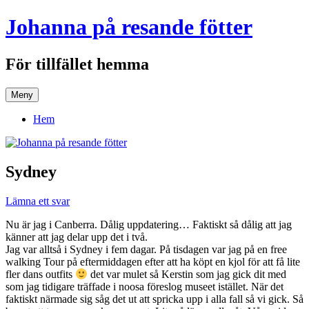
Hoppa
Johanna på resande fötter
till
innehåll
För tillfället hemma
Meny
Hem
Sydney
Lämna ett svar
Nu är jag i Canberra. Dålig uppdatering… Faktiskt så dålig att jag
känner att jag delar upp det i två.
Jag var alltså i Sydney i fem dagar. På tisdagen var jag på en free
walking Tour på eftermiddagen efter att ha köpt en kjol för att få lite
fler dans outfits
det var mulet så Kerstin som jag gick dit med
som jag tidigare träffade i noosa föreslog museet istället. När det
faktiskt närmade sig såg det ut att spricka upp i alla fall så vi gick. Så